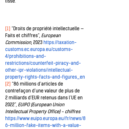
tissé.
[1]
 “Droits de propriété intellectuelle — 
Faits et chiffres”, 
European 
Commission
, 2023 
https://taxation-
customs.ec.europa.eu/customs-
4/prohibitions-and-
restrictions/counterfeit-piracy-and-
other-ipr-violations/intellectual-
property-rights-facts-and-figures_en
[2]
 “86 millions d’articles de 
contrefaçon d’une valeur de plus de 
2 milliards d’EUR retenus dans l’UE en 
2022”,
 EUIPO (European Union 
Intellectual Property Office) - chiffres
https://www.euipo.europa.eu/fr/news/8
6-million-fake-items-with-a-value-