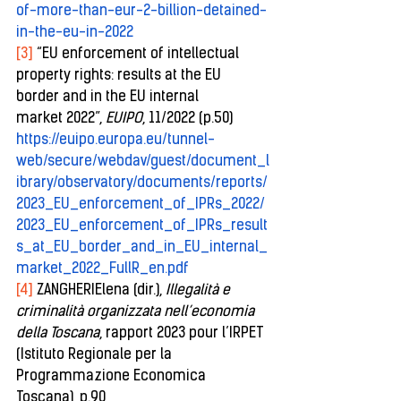
of-more-than-eur-2-billion-detained-
in-the-eu-in-2022
[3]
 “EU enforcement of intellectual 
property rights: results at the EU 
border and in the EU internal 
market 2022”, 
EUIPO
, 11/2022 (p.50) 
https://euipo.europa.eu/tunnel-
web/secure/webdav/guest/document_l
ibrary/observatory/documents/reports/
2023_EU_enforcement_of_IPRs_2022/
2023_EU_enforcement_of_IPRs_result
s_at_EU_border_and_in_EU_internal_
market_2022_FullR_en.pdf
[4]
 ZANGHERIElena (dir.), 
Illegalità e 
criminalità organizzata nell’economia 
della Toscana
, rapport 2023 pour l’IRPET 
(Istituto Regionale per la 
Programmazione Economica 
Toscana), p.90