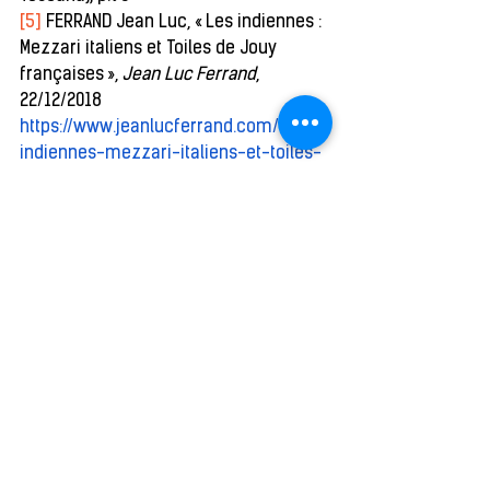
[5]
 FERRAND Jean Luc, « Les indiennes : 
Mezzari italiens et Toiles de Jouy 
françaises », 
Jean Luc Ferrand
, 
22/12/2018 
https://www.jeanlucferrand.com/les-
indiennes-mezzari-italiens-et-toiles-
de-jouy-francaises/
[6]
 GIANO Anna Maria, “Tissu Paisley, 
l’histoire de l’imprimé avec un design 
cachemire”, 
Vogue Italia
, 26/12/2020 
https://www.vogue.it/moda/article/stam
pa-paisley-disegno-cashmere-storia-
origine-etro-foto
[7]
 WHITE Nicola, 
Reconstructing Italian 
Fashion: America and the Development 
of the Italian Fashion industry
, Berg, 
2000
[8]
 MILLET Audrey, 
L’Odyssée d’Abdoul : 