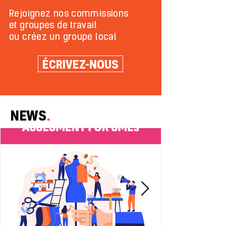
Rejoignez nos commissions
et groupes de travail
ou
créez
un groupe local
ÉCRIVEZ-NOUS
NEWS
.